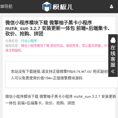
【模
导航
【模
首页
商业
板
儿
站
板
模板
整站
网页
手机
插件
资源
福利
微信小程序模块下载 微擎柚子黑卡小程序
长
资
mzhk_sun 3.2.7 安装更新一体包 前端+后端集卡、
源
儿
视频
学院
教程
登录
注册
砍价、抢购、拼团
网】
分类栏目：
行业小程序
站
版权信息：
微信小程序模块下载
原创作品、版权所有，禁止匿名转载，分享
请注明版权。
长
本站没有下载链接,请支持正版微擎https://s.w7.cc/ 购买副创始
资
人可以免费使用价值15w+正版微擎模块源码
源
微信小程序模块下载 微擎柚子黑卡小程序 mzhk_sun 3.2.7 安装更新
网】
一体包 前端+后端集卡、砍价、抢购、拼团