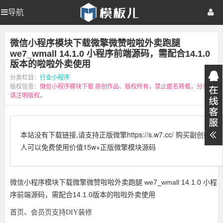
【模
导航
【模
首页
商业
板
儿
站
板
模板
整站
网页
手机
插件
资源
福利
微信小程序模块下载微擎微赞啦啦外卖跑腿
长
资
we7_wmall 14.1.0 小程序前端源码，需配合14.1.0
源
儿
视频
学院
教程
登录
注册
版本的啦啦外卖使用
网】
分类栏目：
行业小程序
站
版权信息：
微信小程序模块下载
原创作品、版权所有，禁止匿名转载，分享
请注明版权。
长
本站没有下载链接,请支持正版微擎https://s.w7.cc/ 购买副创始
资
人可以免费使用价值15w+正版微擎模块源码
源
微信小程序模块下载微擎微赞啦啦外卖跑腿 we7_wmall 14.1.0 小程
网】
序前端源码，需配合14.1.0版本的啦啦外卖使用
首页、会员页支持DIY装修