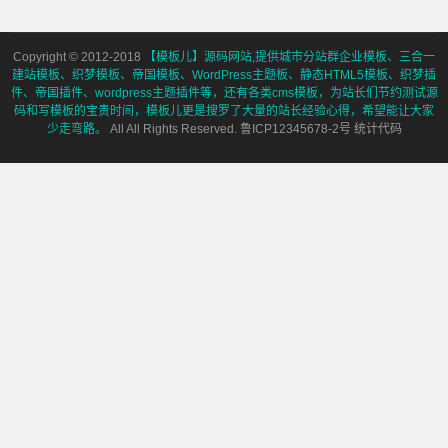
Copyright © 2012-2018
【模板儿】源码网站,提供城市分站群企业模板、三合一
建站模板、织梦模板、帝国模板、WordPress主题板、静态HTML5模板、织梦插
件、帝国插件、wordpress主题插件等，还有各类cms模板，为站长们节约测试源
码和写模板的宝贵时间，模板儿更是搜罗了大量的站长经验心得，希望能让大家
少走弯路。
All All Rights Reserved. 鲁ICP12345678-2号 统计代码