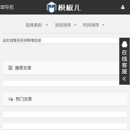
【模
导航
【模
首页
商业
板
儿
站
板
模板
整站
网页
手机
插件
资源
福利
选择类别
浏览排序
时间排序
长
资
源
儿
视频
学院
教程
登录
注册
此栏目暂无任何新增信息
网】
站
长
推荐文章
资
源
热门文章
网】