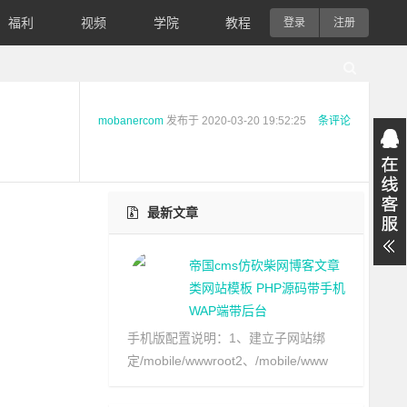
福利
视频
学院
教程
登录
注册
mobanercom
发布于
2020-03-20 19:52:25
条评论
最新文章
帝国cms仿砍柴网博客文章
类网站模板 PHP源码带手机
WAP端带后台
手机版配置说明：1、建立子网站绑
定/mobile/wwwroot2、/mobile/www