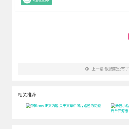
购买【39
元】
上一篇:很抱歉没有了
相关推荐
帝国cms 正文内容 关于文章中图片
禾匠小程