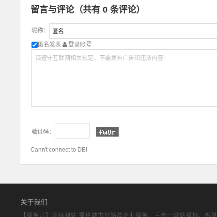
留言与评论（共有
0
条评论）
昵称：
匿名发表
登录账号
验证码：
Cann't connect to DB!
关于我们
【模板儿】源码网站,提供城市分站群企业模板、三合一建站模板、织