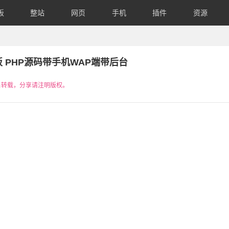
板
整站
网页
手机
插件
资源
 PHP源码带手机WAP端带后台
名转载，分享请注明版权。