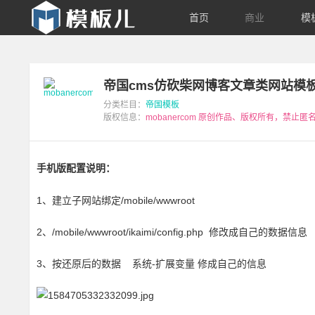
【模
首页
商业
模
板
帝国cms仿砍柴网博客文章类网站模板
儿
分类栏目：
帝国模板
版权信息：
mobanercom
原创作品、版权所有，禁止匿
站
长
手机版配置说明：
资
1、建立子网站绑定/mobile/wwwroot
源
2、/mobile/wwwroot/ikaimi/config.php 修改成自己的数据信息
3、按还原后的数据 系统-扩展变量 修成自己的信息
网】